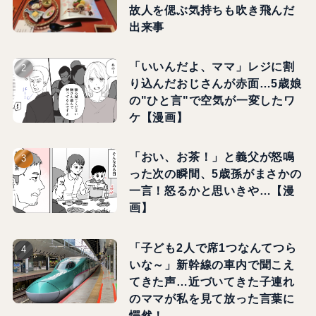
故人を偲ぶ気持ちも吹き飛んだ
出来事
「いいんだよ、ママ」レジに割
り込んだおじさんが赤面…5歳娘
の"ひと言"で空気が一変したワ
ケ【漫画】
「おい、お茶！」と義父が怒鳴
った次の瞬間、5歳孫がまさかの
一言！怒るかと思いきや…【漫
画】
「子ども2人で席1つなんてつら
いな～」新幹線の車内で聞こえ
てきた声…近づいてきた子連れ
のママが私を見て放った言葉に
愕然！