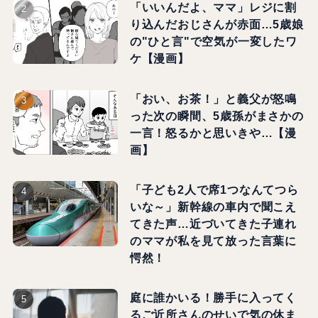
「いいんだよ、ママ」レジに割
り込んだおじさんが赤面…5歳娘
の"ひと言"で空気が一変したワ
ケ【漫画】
「おい、お茶！」と義父が怒鳴
った次の瞬間、5歳孫がまさかの
一言！怒るかと思いきや…【漫
画】
「子ども2人で席1つなんてつら
いな～」新幹線の車内で聞こえ
てきた声…近づいてきた子連れ
のママが私を見て放った言葉に
愕然！
庭に誰かいる！勝手に入ってく
るご近所さんのせいで気の休ま