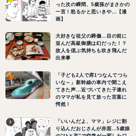
った次の瞬間、5歳孫がまさかの
一言！怒るかと思いきや…【漫
画】
大好きな祖父の葬儀…目の前に
並んだ高級御膳は幻だった！？
故人を偲ぶ気持ちも吹き飛んだ
出来事
「子ども2人で席1つなんてつら
いな～」新幹線の車内で聞こえ
てきた声…近づいてきた子連れ
のママが私を見て放った言葉に
愕然！
「いいんだよ、ママ」レジに割
り込んだおじさんが赤面…5歳娘
の"ひと言"で空気が一変したワ