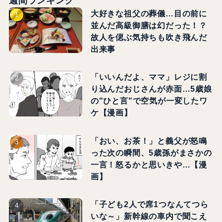
週間ランキング
大好きな祖父の葬儀…目の前に
並んだ高級御膳は幻だった！？
故人を偲ぶ気持ちも吹き飛んだ
出来事
「いいんだよ、ママ」レジに割
り込んだおじさんが赤面…5歳娘
の"ひと言"で空気が一変したワ
ケ【漫画】
「おい、お茶！」と義父が怒鳴
った次の瞬間、5歳孫がまさかの
一言！怒るかと思いきや…【漫
画】
「子ども2人で席1つなんてつら
いな～」新幹線の車内で聞こえ