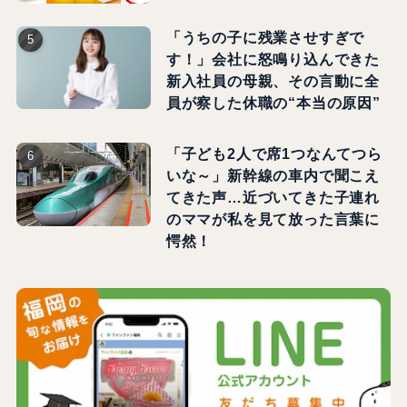
「うちの子に残業させすぎで
す！」会社に怒鳴り込んできた
新入社員の母親、その言動に全
員が察した休職の“本当の原因”
「子ども2人で席1つなんてつら
いな～」新幹線の車内で聞こえ
てきた声…近づいてきた子連れ
のママが私を見て放った言葉に
愕然！