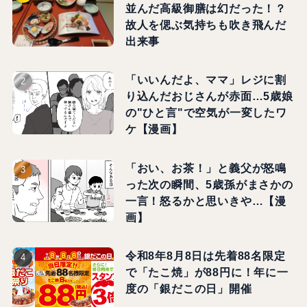
並んだ高級御膳は幻だった！？
故人を偲ぶ気持ちも吹き飛んだ
出来事
「いいんだよ、ママ」レジに割
り込んだおじさんが赤面…5歳娘
の"ひと言"で空気が一変したワ
ケ【漫画】
「おい、お茶！」と義父が怒鳴
った次の瞬間、5歳孫がまさかの
一言！怒るかと思いきや…【漫
画】
令和8年8月8日は先着88名限定
で「たこ焼」が88円に！年に一
度の「銀だこの日」開催