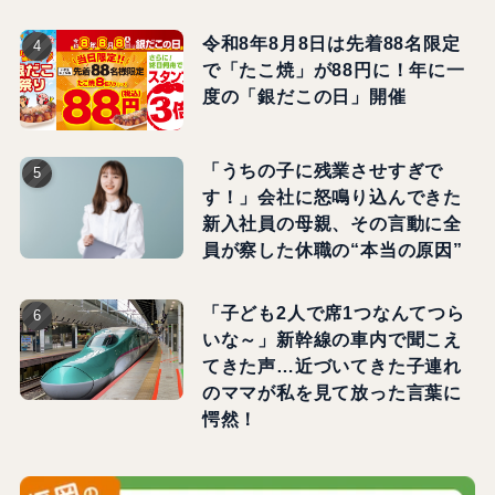
令和8年8月8日は先着88名限定
で「たこ焼」が88円に！年に一
度の「銀だこの日」開催
「うちの子に残業させすぎで
す！」会社に怒鳴り込んできた
新入社員の母親、その言動に全
員が察した休職の“本当の原因”
「子ども2人で席1つなんてつら
いな～」新幹線の車内で聞こえ
てきた声…近づいてきた子連れ
のママが私を見て放った言葉に
愕然！