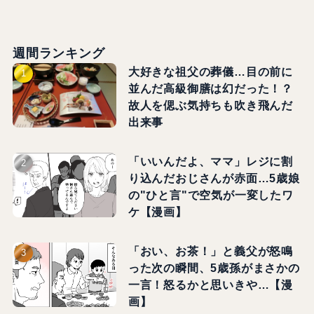
週間ランキング
大好きな祖父の葬儀…目の前に
並んだ高級御膳は幻だった！？
故人を偲ぶ気持ちも吹き飛んだ
出来事
「いいんだよ、ママ」レジに割
り込んだおじさんが赤面…5歳娘
の"ひと言"で空気が一変したワ
ケ【漫画】
「おい、お茶！」と義父が怒鳴
った次の瞬間、5歳孫がまさかの
一言！怒るかと思いきや…【漫
画】