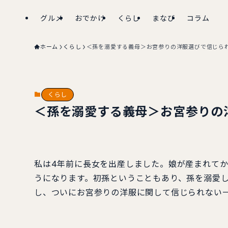
グルメ
おでかけ
くらし
まなび
コラム
ホーム
くらし
＜孫を溺愛する義母＞お宮参りの洋服選びで信じら
くらし
＜孫を溺愛する義母＞お宮参りの
私は4年前に長女を出産しました。娘が産まれて
うになります。初孫ということもあり、孫を溺愛
し、ついにお宮参りの洋服に関して信じられない