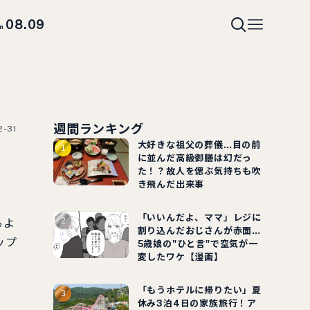
08.09
un
週間ランキング
2-31
大好きな祖父の葬儀…目の前
に並んだ高級御膳は幻だっ
た！？故人を偲ぶ気持ちも吹
き飛んだ出来事
「いいんだよ、ママ」レジに
るよ
割り込んだおじさんが赤面…
ップ
5歳娘の"ひと言"で空気が一
変したワケ【漫画】
「もうホテルに帰りたい」夏
休み3泊4日の家族旅行！ア