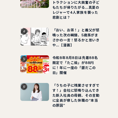
トラクションに大興奮の子ど
もたちが帰りたがる…真夏の
レジャーで4人家族を襲った
悲劇とは？
「おい、お茶！」と義父が怒
鳴った次の瞬間、5歳孫がま
さかの一言！怒るかと思いき
や…【漫画】
令和8年8月8日は先着88名
限定で「たこ焼」が88円
に！年に一度の「銀だこの
日」開催
「うちの子に残業させすぎで
す！」会社に怒鳴り込んでき
た新入社員の母親、その言動
に全員が察した休職の“本当
の原因”