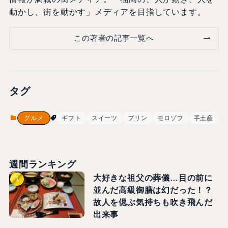
動かし、街を動かす」メディアを目指しています。
この著者の記事一覧へ
タグ
グルメ
ギフト
スイーツ
プリン
モロゾフ
手土産
週間ランキング
大好きな祖父の葬儀…目の前に
並んだ高級御膳は幻だった！？
故人を偲ぶ気持ちも吹き飛んだ
出来事