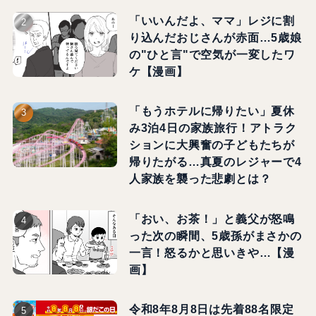
「いいんだよ、ママ」レジに割
り込んだおじさんが赤面…5歳娘
の"ひと言"で空気が一変したワ
ケ【漫画】
「もうホテルに帰りたい」夏休
み3泊4日の家族旅行！アトラク
ションに大興奮の子どもたちが
帰りたがる…真夏のレジャーで4
人家族を襲った悲劇とは？
「おい、お茶！」と義父が怒鳴
った次の瞬間、5歳孫がまさかの
一言！怒るかと思いきや…【漫
画】
令和8年8月8日は先着88名限定