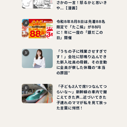
さかの一言！怒るかと思いき
や…【漫画】
令和8年8月8日は先着88名
限定で「たこ焼」が88円
に！年に一度の「銀だこの
日」開催
「うちの子に残業させすぎで
す！」会社に怒鳴り込んでき
た新入社員の母親、その言動
に全員が察した休職の“本当
の原因”
「子ども2人で席1つなんてつ
らいな～」新幹線の車内で聞
こえてきた声…近づいてきた
子連れのママが私を見て放っ
た言葉に愕然！