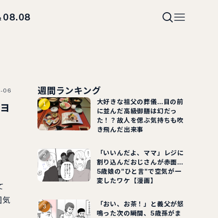
08.08
t
週間ランキング
0-06
大好きな祖父の葬儀…目の前
ョ
に並んだ高級御膳は幻だっ
た！？故人を偲ぶ気持ちも吹
き飛んだ出来事
「いいんだよ、ママ」レジに
割り込んだおじさんが赤面…
5歳娘の"ひと言"で空気が一
変したワケ【漫画】
て
囲気
「おい、お茶！」と義父が怒
鳴った次の瞬間、5歳孫がま