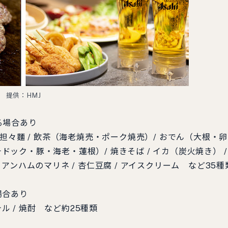
提供：HMJ
る場合あり
担々麵 / 飲茶（海老焼売・ポーク焼売）/ おでん（大根・
ドック・豚・海老・蓮根）/ 焼きそば / イカ（炭火焼き） /
タリアンハムのマリネ / 杏仁豆腐 / アイスクリーム など35種
場合あり
クテル / 焼酎 など約25種類