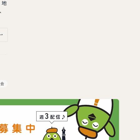
、地
、
み会