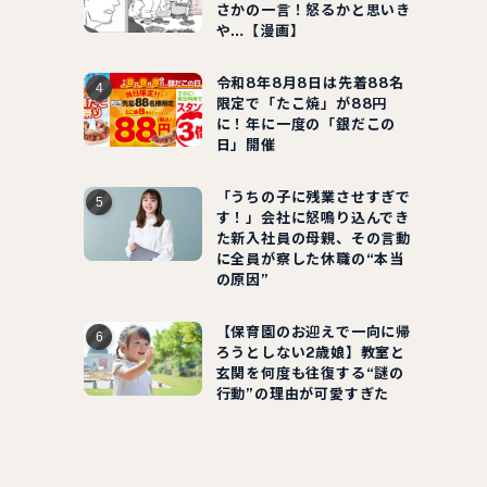
さかの一言！怒るかと思いき
や…【漫画】
令和8年8月8日は先着88名
限定で「たこ焼」が88円
に！年に一度の「銀だこの
日」開催
「うちの子に残業させすぎで
す！」会社に怒鳴り込んでき
た新入社員の母親、その言動
に全員が察した休職の“本当
の原因”
【保育園のお迎えで一向に帰
ろうとしない2歳娘】教室と
玄関を何度も往復する“謎の
行動”の理由が可愛すぎた