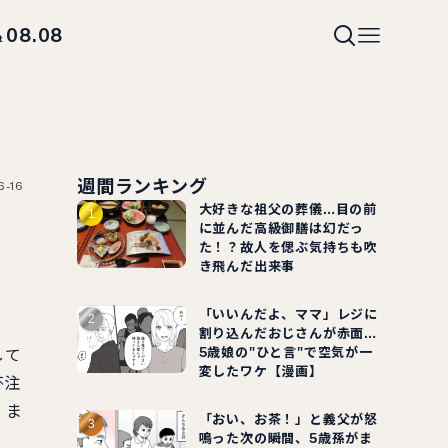
08.08
t
週間ランキング
6-16
大好きな祖父の葬儀…目の前
に並んだ高級御膳は幻だっ
た！？故人を偲ぶ気持ちも吹
き飛んだ出来事
「いいんだよ、ママ」レジに
割り込んだおじさんが赤面…
5歳娘の"ひと言"で空気が一
して
変したワケ【漫画】
杯注
）ま
「おい、お茶！」と義父が怒
鳴った次の瞬間、5歳孫がま