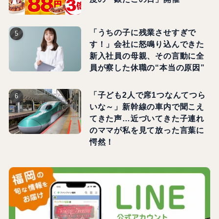
「うちの子に残業させすぎで
す！」会社に怒鳴り込んできた
新入社員の母親、その言動に全
員が察した休職の“本当の原因”
「子ども2人で席1つなんてつら
いな～」新幹線の車内で聞こえ
てきた声…近づいてきた子連れ
のママが私を見て放った言葉に
愕然！