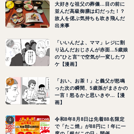
大好きな祖父の葬儀…目の前に
並んだ高級御膳は幻だった！？
故人を偲ぶ気持ちも吹き飛んだ
出来事
「いいんだよ、ママ」レジに割
り込んだおじさんが赤面…5歳娘
の"ひと言"で空気が一変したワ
ケ【漫画】
「おい、お茶！」と義父が怒鳴
った次の瞬間、5歳孫がまさかの
一言！怒るかと思いきや…【漫
画】
令和8年8月8日は先着88名限定
で「たこ焼」が88円に！年に一
度の「銀だこの日」開催