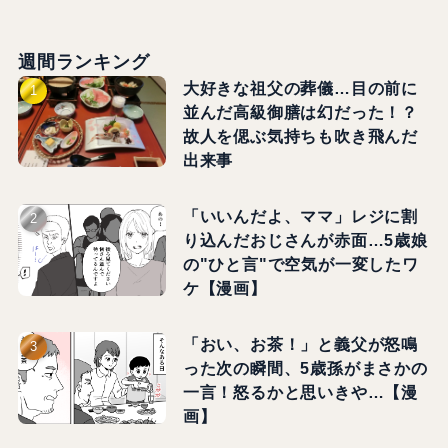
週間ランキング
大好きな祖父の葬儀…目の前に
並んだ高級御膳は幻だった！？
故人を偲ぶ気持ちも吹き飛んだ
出来事
「いいんだよ、ママ」レジに割
り込んだおじさんが赤面…5歳娘
の"ひと言"で空気が一変したワ
ケ【漫画】
「おい、お茶！」と義父が怒鳴
った次の瞬間、5歳孫がまさかの
一言！怒るかと思いきや…【漫
画】