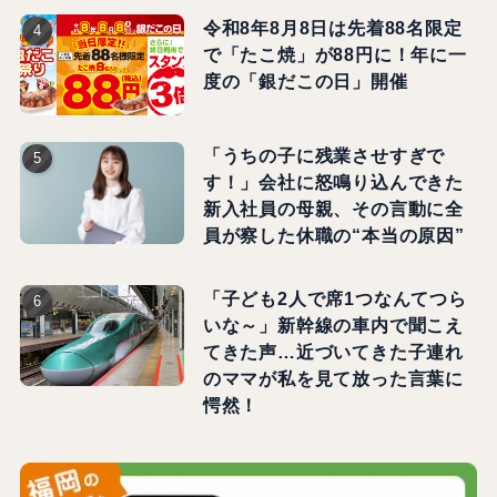
令和8年8月8日は先着88名限定
で「たこ焼」が88円に！年に一
度の「銀だこの日」開催
「うちの子に残業させすぎで
す！」会社に怒鳴り込んできた
新入社員の母親、その言動に全
員が察した休職の“本当の原因”
「子ども2人で席1つなんてつら
いな～」新幹線の車内で聞こえ
てきた声…近づいてきた子連れ
のママが私を見て放った言葉に
愕然！