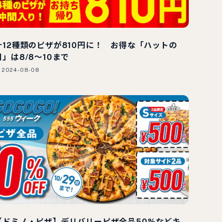
計12種類のピザが810円に！ お得な「ハットの
日」は8/8～10まで
2024-08-08
【ドミノ・ピザ】デリバリーピザ全品50%などキ