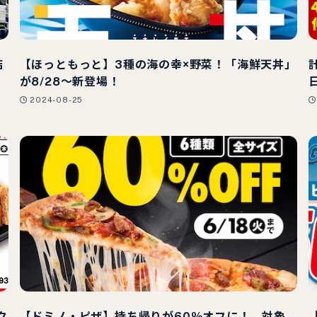
店
【ほっともっと】3種の海の幸×野菜！「海鮮天丼」
が8/28～新登場！
2024-08-25
ク
【ドミノ・ピザ】持ち帰りが60％オフに！ 対象