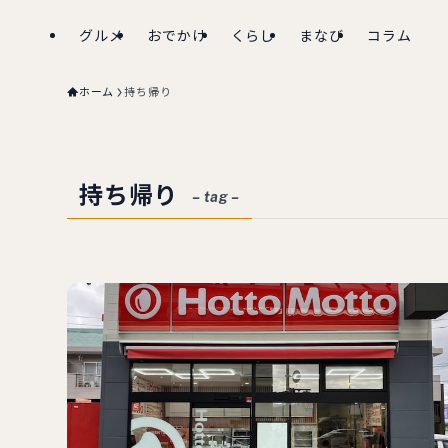
グルメ
おでかけ
くらし
まなび
コラム
ホーム
持ち帰り
持ち帰り
– tag –