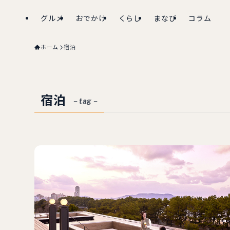
グルメ
おでかけ
くらし
まなび
コラム
ホーム
宿泊
宿泊
– tag –