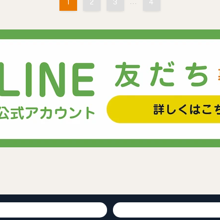
1
2
3
...
4