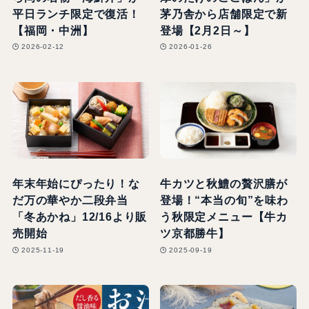
平日ランチ限定で復活！
茅乃舎から店舗限定で新
【福岡・中洲】
登場【2月2日～】
2026-02-12
2026-01-26
年末年始にぴったり！な
牛カツと秋鱧の贅沢膳が
だ万の華やか二段弁当
登場！“本当の旬”を味わ
「冬あかね」12/16より販
う秋限定メニュー【牛カ
売開始
ツ京都勝牛】
2025-11-19
2025-09-19