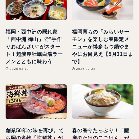
福岡・西中洲の隠れ家
福岡育ちの「みらいサー
「西中洲 御山」で“手作
モン」を楽しむ春限定メ
りおばんざい”がスター
ニューが博多もつ鍋やま
ト！超濃厚牡蠣白湯ラー
やにお目見え【5月31日ま
メンとともに味わう
で】
2026-03-19
2026-02-28
創業50年の味を再び。て
春の香りたっぷり！「薩
ら岡の名物「海鮮丼」が
摩のたけのこごはん」が