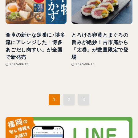
食卓の新たな定番に♪博多
とろける卵黄とまぐろの
流にアレンジした「博多
旨みが絶妙！古市庵から
あごだし肉すい」が全国
「太巻」が数量限定で登
で新発売
場
2025-09-15
2025-09-15
1
2
3