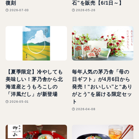
復刻
石”を販売【6/1日～】
2026-07-03
2026-05-26
【夏季限定】冷やしても
毎年人気の茅乃舎「母の
美味しい！茅乃舎から北
日ギフト」が4月6日から
海道産とうもろこしの
発売！“おいしい”と“あり
「洋風だし」が新登場
がとう”を届ける限定セッ
ト
2026-05-01
2026-04-08