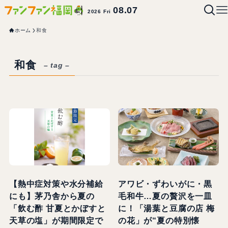
08.07
2026 Fri
ホーム
和食
和食
– tag –
【熱中症対策や水分補給
アワビ・ずわいがに・黒
にも】茅乃舎から夏の
毛和牛…夏の贅沢を一皿
「飲む酢 甘夏とかぼすと
に！「湯葉と豆腐の店 梅
天草の塩」が期間限定で
の花」が“夏の特別懐