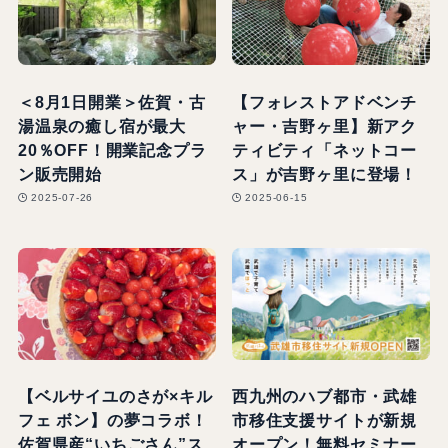
＜8月1日開業＞佐賀・古
【フォレストアドベンチ
湯温泉の癒し宿が最大
ャー・吉野ヶ里】新アク
20％OFF！開業記念プラ
ティビティ「ネットコー
ン販売開始
ス」が吉野ヶ里に登場！
2025-07-26
2025-06-15
【ベルサイユのさが×キル
西九州のハブ都市・武雄
フェ ボン】の夢コラボ！
市移住支援サイトが新規
佐賀県産“いちごさん”ス
オープン！無料セミナー