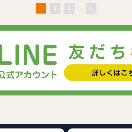
1
2
3
...
4