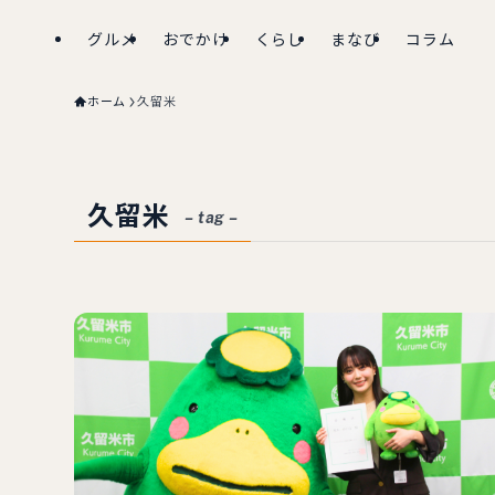
グルメ
おでかけ
くらし
まなび
コラム
ホーム
久留米
久留米
– tag –