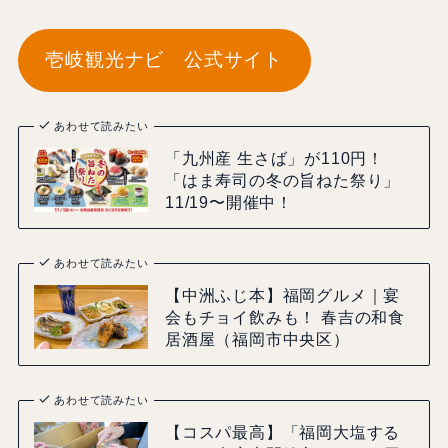
壱岐観光ナビ 公式サイト
あわせて読みたい
「九州産 生さば」が110円！
「はま寿司の冬の旨ねた祭り」
11/19〜開催中！
あわせて読みたい
【中洲ふじ本】福岡グルメ｜宴
会もチョイ飲みも！ 春吉の和食
居酒屋（福岡市中央区）
あわせて読みたい
【コスパ最高】「福岡大塩する