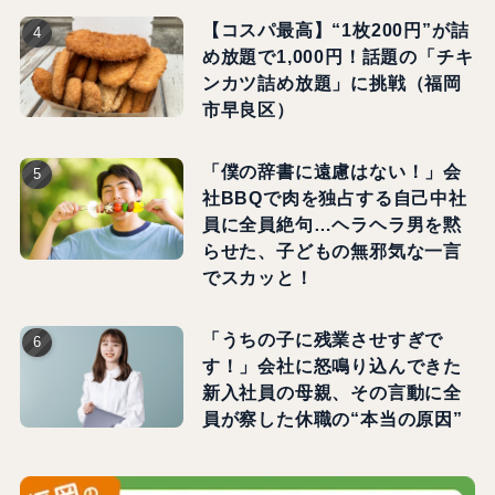
【コスパ最高】“1枚200円”が詰
め放題で1,000円！話題の「チキ
ンカツ詰め放題」に挑戦（福岡
市早良区）
「僕の辞書に遠慮はない！」会
社BBQで肉を独占する自己中社
員に全員絶句…ヘラヘラ男を黙
らせた、子どもの無邪気な一言
でスカッと！
「うちの子に残業させすぎで
す！」会社に怒鳴り込んできた
新入社員の母親、その言動に全
員が察した休職の“本当の原因”