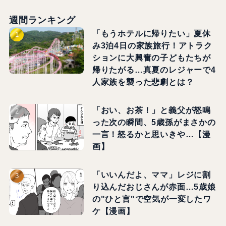
週間ランキング
「もうホテルに帰りたい」夏休
み3泊4日の家族旅行！アトラク
ションに大興奮の子どもたちが
帰りたがる…真夏のレジャーで4
人家族を襲った悲劇とは？
「おい、お茶！」と義父が怒鳴
った次の瞬間、5歳孫がまさかの
一言！怒るかと思いきや…【漫
画】
「いいんだよ、ママ」レジに割
り込んだおじさんが赤面…5歳娘
の"ひと言"で空気が一変したワ
ケ【漫画】