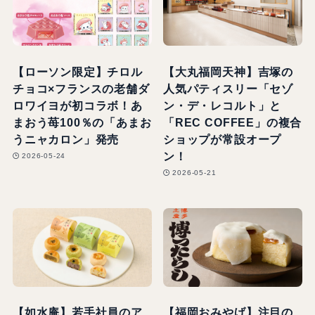
【ローソン限定】チロル
【大丸福岡天神】吉塚の
チョコ×フランスの老舗ダ
人気パティスリー「セゾ
ロワイヨが初コラボ！あ
ン・デ・レコルト」と
まおう苺100％の「あまお
「REC COFFEE」の複合
うニャカロン」発売
ショップが常設オープ
ン！
2026-05-24
2026-05-21
【如水庵】若手社員のア
【福岡おみやげ】注目の