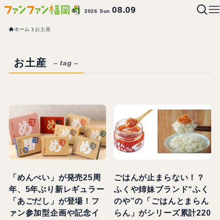
08.09
2026 Sun
ホーム
お土産
お土産
– tag –
「めんべい」が発売25周
ごはんが止まらない！？
年、5年ぶり新レギュラー
ふくや姉妹ブランド“ふく
「あごだし」が登場！フ
のや”の「ごはんとまらん
ァン参加型企画や記念イ
らん」がシリーズ累計220