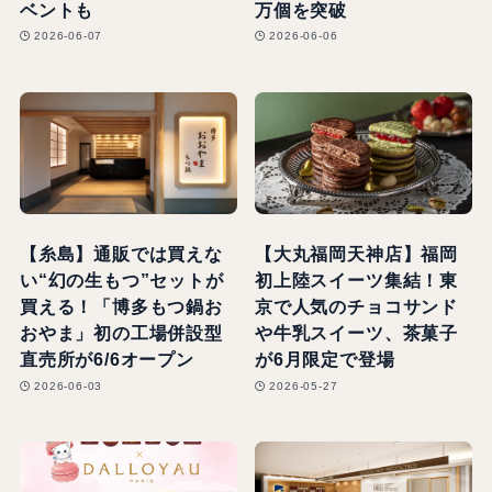
ベントも
万個を突破
2026-06-07
2026-06-06
【糸島】通販では買えな
【大丸福岡天神店】福岡
い“幻の生もつ”セットが
初上陸スイーツ集結！東
買える！「博多もつ鍋お
京で人気のチョコサンド
おやま」初の工場併設型
や牛乳スイーツ、茶菓子
直売所が6/6オープン
が6月限定で登場
2026-06-03
2026-05-27