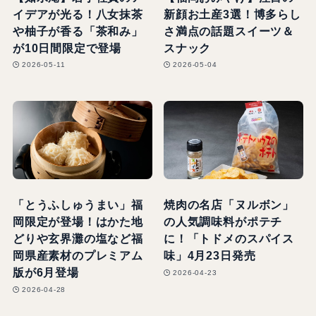
イデアが光る！八女抹茶
新顔お土産3選！博多らし
や柚子が香る「茶和み」
さ満点の話題スイーツ＆
が10日間限定で登場
スナック
2026-05-11
2026-05-04
「とうふしゅうまい」福
焼肉の名店「ヌルボン」
岡限定が登場！はかた地
の人気調味料がポテチ
どりや玄界灘の塩など福
に！「トドメのスパイス
岡県産素材のプレミアム
味」4月23日発売
版が6月登場
2026-04-23
2026-04-28