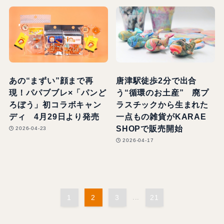
あの“まずい”顔まで再
唐津駅徒歩2分で出合
現！パパブブレ×「パンど
う“循環のお土産” 廃プ
ろぼう」初コラボキャン
ラスチックから生まれた
ディ 4月29日より発売
一点もの雑貨がKARAE
SHOPで販売開始
2026-04-23
2026-04-17
1
2
3
...
21