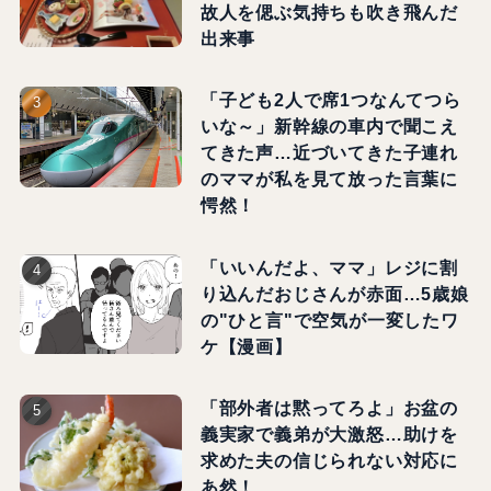
故人を偲ぶ気持ちも吹き飛んだ
出来事
「子ども2人で席1つなんてつら
いな～」新幹線の車内で聞こえ
てきた声…近づいてきた子連れ
のママが私を見て放った言葉に
愕然！
「いいんだよ、ママ」レジに割
り込んだおじさんが赤面…5歳娘
の"ひと言"で空気が一変したワ
ケ【漫画】
「部外者は黙ってろよ」お盆の
義実家で義弟が大激怒…助けを
求めた夫の信じられない対応に
あ然！