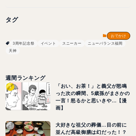
タグ
おでかけ
3周年記念祭
イベント
スニーカー
ニューバランス福岡
天神
週間ランキング
「おい、お茶！」と義父が怒鳴
った次の瞬間、5歳孫がまさかの
一言！怒るかと思いきや…【漫
画】
大好きな祖父の葬儀…目の前に
並んだ高級御膳は幻だった！？