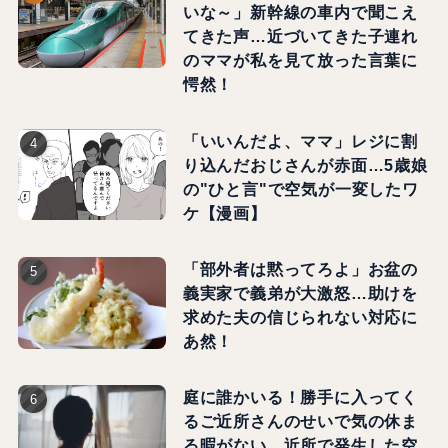
いな～」新幹線の車内で聞こえ
てきた声…近づいてきた子連れ
のママが私を見て放った言葉に
愕然！
「いいんだよ、ママ」レジに割
り込んだおじさんが赤面…5歳娘
の"ひと言"で空気が一変したワ
ケ【漫画】
「部外者は黙ってろよ」お盆の
義実家で義弟が大激怒…助けを
求めた夫の信じられない対応に
あ然！
庭に誰かいる！勝手に入ってく
るご近所さんのせいで気の休ま
る暇がない…近所で発生した空