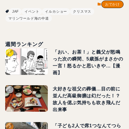
おでかけ
JAF
イベント
イルカショー
クリスマス
マリンワールド海の中道
週間ランキング
「おい、お茶！」と義父が怒鳴
った次の瞬間、5歳孫がまさかの
一言！怒るかと思いきや…【漫
画】
大好きな祖父の葬儀…目の前に
並んだ高級御膳は幻だった！？
故人を偲ぶ気持ちも吹き飛んだ
出来事
「子ども2人で席1つなんてつら