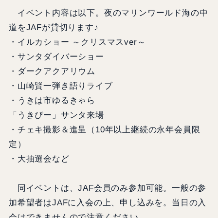
イベント内容は以下。夜のマリンワールド海の中
道をJAFが貸切ります♪
・イルカショー ～クリスマスver～
・サンタダイバーショー
・ダークアクアリウム
・山崎賢一弾き語りライブ
・うきは市ゆるきゃら
「うきぴー」サンタ来場
・チェキ撮影＆進呈（10年以上継続の永年会員限
定）
・大抽選会など
同イベントは、JAF会員のみ参加可能。一般の参
加希望者はJAFに入会の上、申し込みを。当日の入
会はできませんので注意ください。