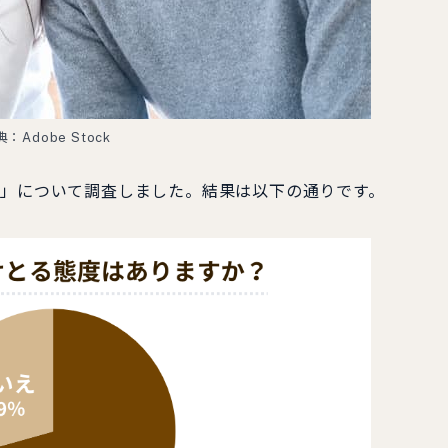
：Adobe Stock
度」について調査しました。結果は以下の通りです。