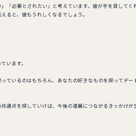
」「必要とされたい」と考えています。彼が手を貸してく
伝えると、彼もうれしくなるでしょう。
ています。
っているのはもちろん、あなたの好きなものを探ってデー
共通点を探していけば、今後の進展につながるきっかけが