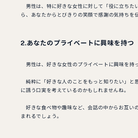
男性は、特に好きな女性に対して「役に立ちたい
ら、あなたからとびきりの笑顔で感謝の気持ちを
2.あなたのプライベートに興味を持つ
男性は、好きな女性のプライベートに興味を持っ
純粋に「好きな人のことをもっと知りたい」と思
に誘う口実を考えているのかもしれませんね。
好きな食べ物や趣味など、会話の中からお互いの
まれるでしょう。