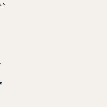
れた
ト
生