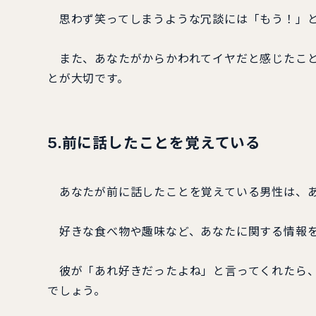
思わず笑ってしまうような冗談には「もう！」と
また、あなたがからかわれてイヤだと感じたこと
とが大切です。
5.前に話したことを覚えている
あなたが前に話したことを覚えている男性は、あ
好きな食べ物や趣味など、あなたに関する情報を
彼が「あれ好きだったよね」と言ってくれたら、
でしょう。