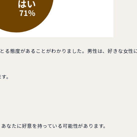
とる態度があることがわかりました。男性は、好きな女性
ます。
あなたに好意を持っている可能性があります。