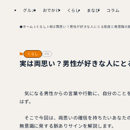
グルメ
おでかけ
くらし
まなび
コラム
ホーム
くらし
実は両思い？男性が好きな人にとる態度と無意識の
くらし
PR
実は両思い？男性が好きな人にと
気になる男性からの言葉や行動に、自分のことを
はず。
そこで今回は、両思いの確信を持ちたいあなたの
無意識に発する脈ありサインを解説します。