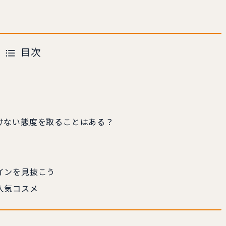
目次
けない態度を取ることはある？
インを見抜こう
人気コスメ