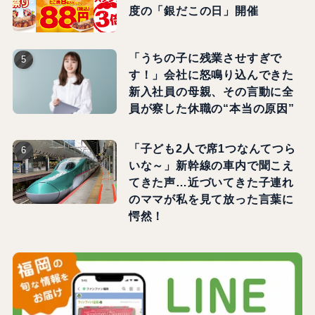
度の「銀だこの日」開催
「うちの子に残業させすぎで
す！」会社に怒鳴り込んできた
新入社員の母親、その言動に全
員が察した休職の“本当の原因”
「子ども2人で席1つなんてつら
いな～」新幹線の車内で聞こえ
てきた声…近づいてきた子連れ
のママが私を見て放った言葉に
愕然！