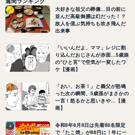
週間ランキング
大好きな祖父の葬儀…目の前に
並んだ高級御膳は幻だった！？
故人を偲ぶ気持ちも吹き飛んだ
出来事
「いいんだよ、ママ」レジに割
り込んだおじさんが赤面…5歳娘
の"ひと言"で空気が一変したワ
ケ【漫画】
「おい、お茶！」と義父が怒鳴
った次の瞬間、5歳孫がまさかの
一言！怒るかと思いきや…【漫
画】
令和8年8月8日は先着88名限定
で「たこ焼」が88円に！年に一