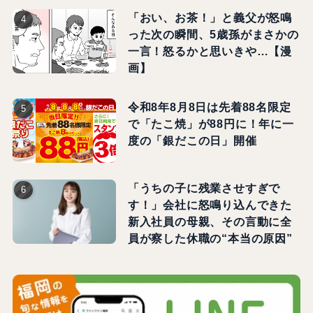
「おい、お茶！」と義父が怒鳴
った次の瞬間、5歳孫がまさかの
一言！怒るかと思いきや…【漫
画】
令和8年8月8日は先着88名限定
で「たこ焼」が88円に！年に一
度の「銀だこの日」開催
「うちの子に残業させすぎで
す！」会社に怒鳴り込んできた
新入社員の母親、その言動に全
員が察した休職の“本当の原因”