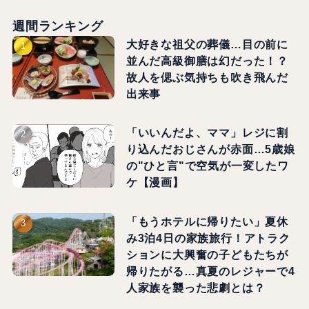
週間ランキング
大好きな祖父の葬儀…目の前に
並んだ高級御膳は幻だった！？
故人を偲ぶ気持ちも吹き飛んだ
出来事
「いいんだよ、ママ」レジに割
り込んだおじさんが赤面…5歳娘
の"ひと言"で空気が一変したワ
ケ【漫画】
「もうホテルに帰りたい」夏休
み3泊4日の家族旅行！アトラク
ションに大興奮の子どもたちが
帰りたがる…真夏のレジャーで4
人家族を襲った悲劇とは？