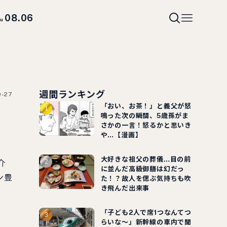
08.06
hu
週間ランキング
9-27
「おい、お茶！」と義父が怒
鳴った次の瞬間、5歳孫がま
さかの一言！怒るかと思いき
や…【漫画】
大好きな祖父の葬儀…目の前
介
に並んだ高級御膳は幻だっ
ン豊
た！？故人を偲ぶ気持ちも吹
き飛んだ出来事
「子ども2人で席1つなんてつ
らいな～」新幹線の車内で聞