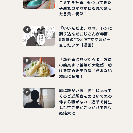
こえてきた声…近づいてきた
子連れのママが私を見て放っ
た言葉に愕然！
「いいんだよ、ママ」レジに
割り込んだおじさんが赤面…
5歳娘の"ひと言"で空気が一
変したワケ【漫画】
「部外者は黙ってろよ」お盆
の義実家で義弟が大激怒…助
けを求めた夫の信じられない
対応にあ然！
庭に誰かいる！勝手に入って
くるご近所さんのせいで気の
休まる暇がない…近所で発生
した空き巣がきっかけで思わ
ぬ結末に