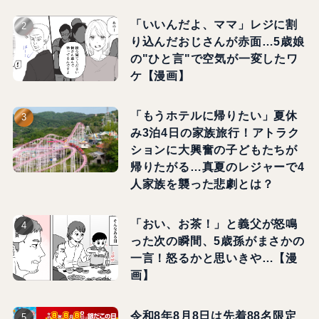
「いいんだよ、ママ」レジに割
り込んだおじさんが赤面…5歳娘
の"ひと言"で空気が一変したワ
ケ【漫画】
「もうホテルに帰りたい」夏休
み3泊4日の家族旅行！アトラク
ションに大興奮の子どもたちが
帰りたがる…真夏のレジャーで4
人家族を襲った悲劇とは？
「おい、お茶！」と義父が怒鳴
った次の瞬間、5歳孫がまさかの
一言！怒るかと思いきや…【漫
画】
令和8年8月8日は先着88名限定