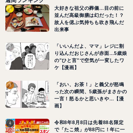
週間ランキング
大好きな祖父の葬儀…目の前に
並んだ高級御膳は幻だった！？
故人を偲ぶ気持ちも吹き飛んだ
出来事
「いいんだよ、ママ」レジに割
り込んだおじさんが赤面…5歳娘
の"ひと言"で空気が一変したワ
ケ【漫画】
「おい、お茶！」と義父が怒鳴
った次の瞬間、5歳孫がまさかの
一言！怒るかと思いきや…【漫
画】
令和8年8月8日は先着88名限定
で「たこ焼」が88円に！年に一