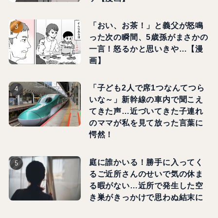
「おい、お茶！」と義父が怒鳴
った次の瞬間、5歳孫がまさかの
一言！怒るかと思いきや…【漫
画】
「子ども2人で席1つなんてつら
いな～」新幹線の車内で聞こえ
てきた声…近づいてきた子連れ
のママが私を見て放った言葉に
愕然！
庭に誰かいる！勝手に入ってく
るご近所さんのせいで気の休ま
る暇がない…近所で発生した空
き巣がきっかけで思わぬ結末に