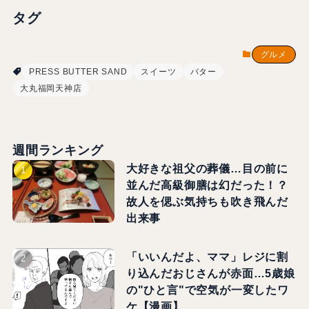
タグ
グルメ
PRESS BUTTER SAND
スイーツ
バター
大丸福岡天神店
週間ランキング
大好きな祖父の葬儀…目の前に
並んだ高級御膳は幻だった！？
故人を偲ぶ気持ちも吹き飛んだ
出来事
「いいんだよ、ママ」レジに割
り込んだおじさんが赤面…5歳娘
の"ひと言"で空気が一変したワ
ケ【漫画】