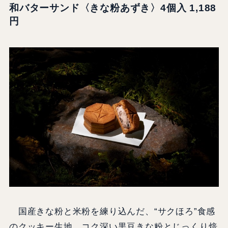
和バターサンド〈きな粉あずき〉4個入 1,188
円
国産きな粉と米粉を練り込んだ、“サクほろ”食感
のクッキー生地。コク深い黒豆きな粉とじっくり焙