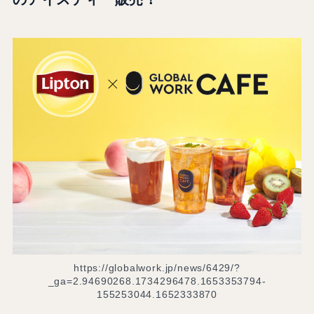
https://globalwork.jp/news/6429/?
_ga=2.94690268.1734296478.1653353794-
155253044.1652333870