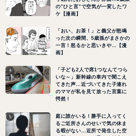
の"ひと言"で空気が一変したワ
ケ【漫画】
「おい、お茶！」と義父が怒鳴
った次の瞬間、5歳孫がまさかの
一言！怒るかと思いきや…【漫
画】
「子ども2人で席1つなんてつら
いな～」新幹線の車内で聞こえ
てきた声…近づいてきた子連れ
のママが私を見て放った言葉に
愕然！
庭に誰かいる！勝手に入ってく
るご近所さんのせいで気の休ま
る暇がない…近所で発生した空