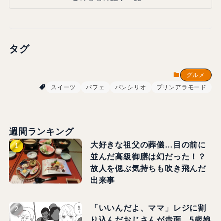
タグ
グルメ
スイーツ
パフェ
パンシリオ
プリンアラモード
週間ランキング
大好きな祖父の葬儀…目の前に
並んだ高級御膳は幻だった！？
故人を偲ぶ気持ちも吹き飛んだ
出来事
「いいんだよ、ママ」レジに割
り込んだおじさんが赤面…5歳娘