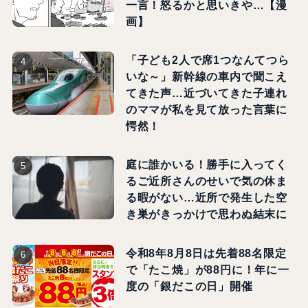
一言！怒るかと思いきや…【漫
画】
「子ども2人で席1つなんてつら
いな～」新幹線の車内で聞こえ
てきた声…近づいてきた子連れ
のママが私を見て放った言葉に
愕然！
庭に誰かいる！勝手に入ってく
るご近所さんのせいで気の休ま
る暇がない…近所で発生した空
き巣がきっかけで思わぬ結末に
令和8年8月8日は先着88名限定
で「たこ焼」が88円に！年に一
度の「銀だこの日」開催