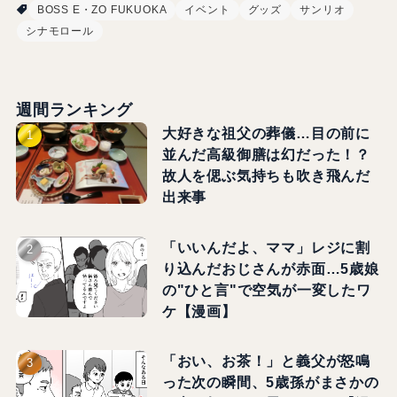
BOSS E・ZO FUKUOKA
イベント
グッズ
サンリオ
シナモロール
週間ランキング
大好きな祖父の葬儀…目の前に
並んだ高級御膳は幻だった！？
故人を偲ぶ気持ちも吹き飛んだ
出来事
「いいんだよ、ママ」レジに割
り込んだおじさんが赤面…5歳娘
の"ひと言"で空気が一変したワ
ケ【漫画】
「おい、お茶！」と義父が怒鳴
った次の瞬間、5歳孫がまさかの