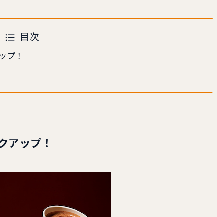
目次
ップ！
クアップ！