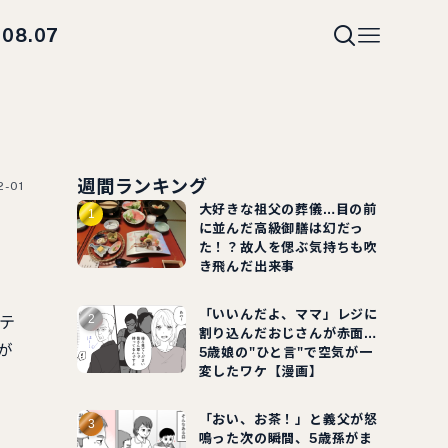
08.07
i
週間ランキング
2-01
大好きな祖父の葬儀…目の前
に並んだ高級御膳は幻だっ
た！？故人を偲ぶ気持ちも吹
き飛んだ出来事
「いいんだよ、ママ」レジに
ステ
割り込んだおじさんが赤面…
が
5歳娘の"ひと言"で空気が一
変したワケ【漫画】
「おい、お茶！」と義父が怒
鳴った次の瞬間、5歳孫がま