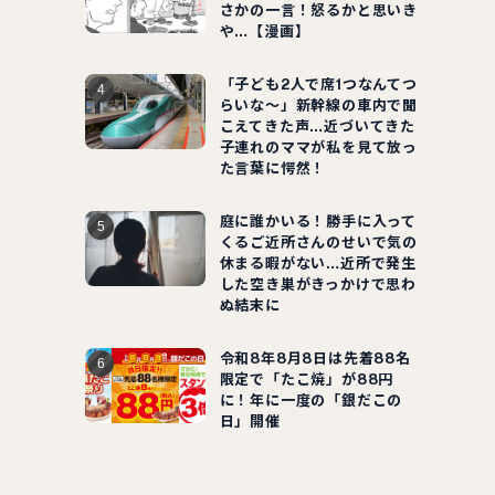
さかの一言！怒るかと思いき
や…【漫画】
「子ども2人で席1つなんてつ
らいな～」新幹線の車内で聞
こえてきた声…近づいてきた
子連れのママが私を見て放っ
た言葉に愕然！
庭に誰かいる！勝手に入って
くるご近所さんのせいで気の
休まる暇がない…近所で発生
した空き巣がきっかけで思わ
ぬ結末に
令和8年8月8日は先着88名
限定で「たこ焼」が88円
に！年に一度の「銀だこの
日」開催