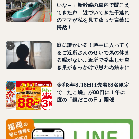
いな～」新幹線の車内で聞こえ
てきた声…近づいてきた子連れ
のママが私を見て放った言葉に
愕然！
庭に誰かいる！勝手に入ってく
るご近所さんのせいで気の休ま
る暇がない…近所で発生した空
き巣がきっかけで思わぬ結末に
令和8年8月8日は先着88名限定
で「たこ焼」が88円に！年に一
度の「銀だこの日」開催