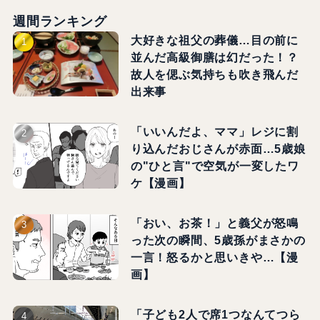
週間ランキング
大好きな祖父の葬儀…目の前に
並んだ高級御膳は幻だった！？
故人を偲ぶ気持ちも吹き飛んだ
出来事
「いいんだよ、ママ」レジに割
り込んだおじさんが赤面…5歳娘
の"ひと言"で空気が一変したワ
ケ【漫画】
「おい、お茶！」と義父が怒鳴
った次の瞬間、5歳孫がまさかの
一言！怒るかと思いきや…【漫
画】
「子ども2人で席1つなんてつら