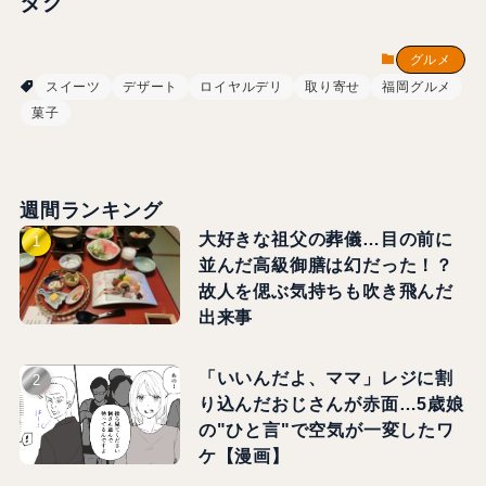
タグ
グルメ
スイーツ
デザート
ロイヤルデリ
取り寄せ
福岡グルメ
菓子
週間ランキング
大好きな祖父の葬儀…目の前に
並んだ高級御膳は幻だった！？
故人を偲ぶ気持ちも吹き飛んだ
出来事
「いいんだよ、ママ」レジに割
り込んだおじさんが赤面…5歳娘
の"ひと言"で空気が一変したワ
ケ【漫画】