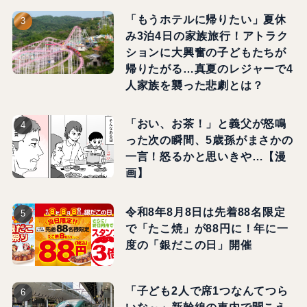
「もうホテルに帰りたい」夏休
み3泊4日の家族旅行！アトラク
ションに大興奮の子どもたちが
帰りたがる…真夏のレジャーで4
人家族を襲った悲劇とは？
「おい、お茶！」と義父が怒鳴
った次の瞬間、5歳孫がまさかの
一言！怒るかと思いきや…【漫
画】
令和8年8月8日は先着88名限定
で「たこ焼」が88円に！年に一
度の「銀だこの日」開催
「子ども2人で席1つなんてつら