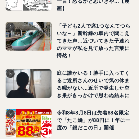
一言！怒るかと思いきや…【漫
画】
「子ども2人で席1つなんてつら
いな～」新幹線の車内で聞こえ
てきた声…近づいてきた子連れ
のママが私を見て放った言葉に
愕然！
庭に誰かいる！勝手に入ってく
るご近所さんのせいで気の休ま
る暇がない…近所で発生した空
き巣がきっかけで思わぬ結末に
令和8年8月8日は先着88名限定
で「たこ焼」が88円に！年に一
度の「銀だこの日」開催