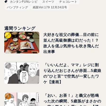
カンタンFUNレシピ
スイーツ
チョコレート
パンプティング
紙面Vol.179 12月24日号
週間ランキング
大好きな祖父の葬儀…目の前に
並んだ高級御膳は幻だった！？
故人を偲ぶ気持ちも吹き飛んだ
出来事
「いいんだよ、ママ」レジに割
り込んだおじさんが赤面…5歳娘
の"ひと言"で空気が一変したワ
ケ【漫画】
「おい、お茶！」と義父が怒鳴
った次の瞬間、5歳孫がまさかの