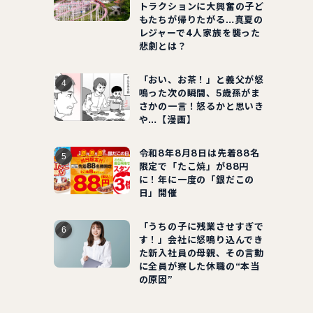
トラクションに大興奮の子ど
もたちが帰りたがる…真夏の
レジャーで4人家族を襲った
悲劇とは？
「おい、お茶！」と義父が怒
鳴った次の瞬間、5歳孫がま
さかの一言！怒るかと思いき
や…【漫画】
令和8年8月8日は先着88名
限定で「たこ焼」が88円
に！年に一度の「銀だこの
日」開催
「うちの子に残業させすぎで
す！」会社に怒鳴り込んでき
た新入社員の母親、その言動
に全員が察した休職の“本当
の原因”