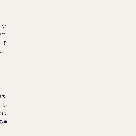
ーシ
いて
、そ
い
分た
とレ
とは
気持