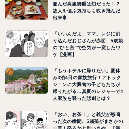
並んだ高級御膳は幻だった！？
故人を偲ぶ気持ちも吹き飛んだ
出来事
「いいんだよ、ママ」レジに割
り込んだおじさんが赤面…5歳娘
の"ひと言"で空気が一変したワ
ケ【漫画】
「もうホテルに帰りたい」夏休
み3泊4日の家族旅行！アトラク
ションに大興奮の子どもたちが
帰りたがる…真夏のレジャーで4
人家族を襲った悲劇とは？
「おい、お茶！」と義父が怒鳴
った次の瞬間、5歳孫がまさかの
一言！怒るかと思いきや…【漫