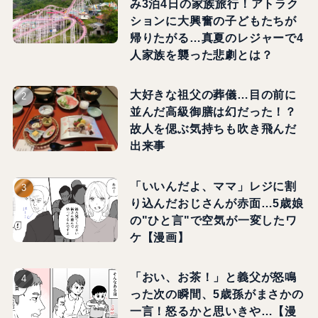
み3泊4日の家族旅行！アトラク
ションに大興奮の子どもたちが
帰りたがる…真夏のレジャーで4
人家族を襲った悲劇とは？
大好きな祖父の葬儀…目の前に
並んだ高級御膳は幻だった！？
故人を偲ぶ気持ちも吹き飛んだ
出来事
「いいんだよ、ママ」レジに割
り込んだおじさんが赤面…5歳娘
の"ひと言"で空気が一変したワ
ケ【漫画】
「おい、お茶！」と義父が怒鳴
った次の瞬間、5歳孫がまさかの
一言！怒るかと思いきや…【漫