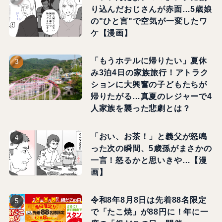
り込んだおじさんが赤面…5歳娘
の"ひと言"で空気が一変したワ
ケ【漫画】
「もうホテルに帰りたい」夏休
み3泊4日の家族旅行！アトラク
ションに大興奮の子どもたちが
帰りたがる…真夏のレジャーで4
人家族を襲った悲劇とは？
「おい、お茶！」と義父が怒鳴
った次の瞬間、5歳孫がまさかの
一言！怒るかと思いきや…【漫
画】
令和8年8月8日は先着88名限定
で「たこ焼」が88円に！年に一