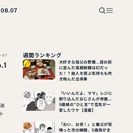
08.07
i
週間ランキング
5-27
大好きな祖父の葬儀…目の前
1
に並んだ高級御膳は幻だっ
た！？故人を偲ぶ気持ちも吹
き飛んだ出来事
「いいんだよ、ママ」レジに
割り込んだおじさんが赤面…
5歳娘の"ひと言"で空気が一
油
変したワケ【漫画】
ト
「おい、お茶！」と義父が怒
鳴った次の瞬間、5歳孫がま