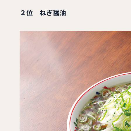
２位 ねぎ醤油