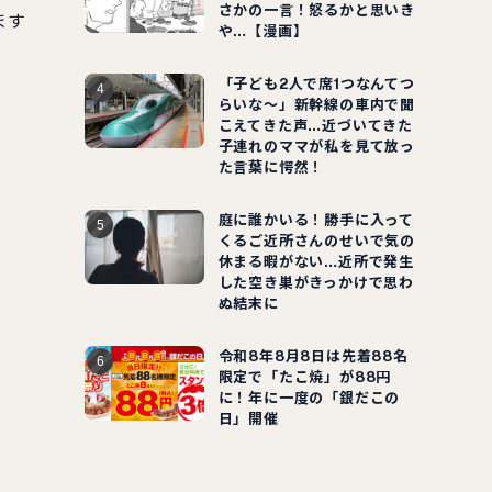
さかの一言！怒るかと思いき
ます
や…【漫画】
「子ども2人で席1つなんてつ
らいな～」新幹線の車内で聞
こえてきた声…近づいてきた
子連れのママが私を見て放っ
た言葉に愕然！
庭に誰かいる！勝手に入って
くるご近所さんのせいで気の
休まる暇がない…近所で発生
した空き巣がきっかけで思わ
ぬ結末に
令和8年8月8日は先着88名
限定で「たこ焼」が88円
に！年に一度の「銀だこの
日」開催