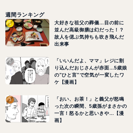
週間ランキング
大好きな祖父の葬儀…目の前に
並んだ高級御膳は幻だった！？
故人を偲ぶ気持ちも吹き飛んだ
出来事
「いいんだよ、ママ」レジに割
り込んだおじさんが赤面…5歳娘
の"ひと言"で空気が一変したワ
ケ【漫画】
「おい、お茶！」と義父が怒鳴
った次の瞬間、5歳孫がまさかの
一言！怒るかと思いきや…【漫
画】