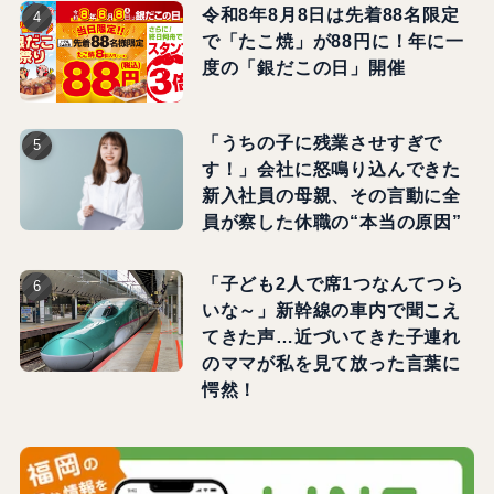
令和8年8月8日は先着88名限定
で「たこ焼」が88円に！年に一
度の「銀だこの日」開催
「うちの子に残業させすぎで
す！」会社に怒鳴り込んできた
新入社員の母親、その言動に全
員が察した休職の“本当の原因”
「子ども2人で席1つなんてつら
いな～」新幹線の車内で聞こえ
てきた声…近づいてきた子連れ
のママが私を見て放った言葉に
愕然！