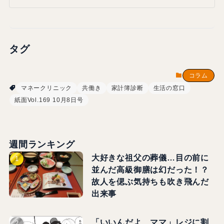
タグ
コラム
マネークリニック
共働き
家計簿診断
生活の窓口
紙面Vol.169 10月8日号
週間ランキング
大好きな祖父の葬儀…目の前に
並んだ高級御膳は幻だった！？
故人を偲ぶ気持ちも吹き飛んだ
出来事
「いいんだよ、ママ」レジに割