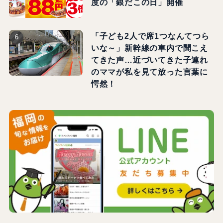
度の「銀だこの日」開催
「子ども2人で席1つなんてつら
いな～」新幹線の車内で聞こえ
てきた声…近づいてきた子連れ
のママが私を見て放った言葉に
愕然！