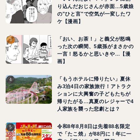
り込んだおじさんが赤面…5歳娘
の"ひと言"で空気が一変したワ
ケ【漫画】
「おい、お茶！」と義父が怒鳴
った次の瞬間、5歳孫がまさかの
一言！怒るかと思いきや…【漫
画】
「もうホテルに帰りたい」夏休
み3泊4日の家族旅行！アトラク
ションに大興奮の子どもたちが
帰りたがる…真夏のレジャーで4
人家族を襲った悲劇とは？
令和8年8月8日は先着88名限定
で「たこ焼」が88円に！年に一