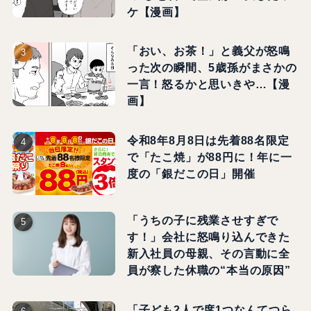
ケ【漫画】
「おい、お茶！」と義父が怒鳴
った次の瞬間、5歳孫がまさかの
一言！怒るかと思いきや…【漫
画】
令和8年8月8日は先着88名限定
で「たこ焼」が88円に！年に一
度の「銀だこの日」開催
「うちの子に残業させすぎで
す！」会社に怒鳴り込んできた
新入社員の母親、その言動に全
員が察した休職の“本当の原因”
「子ども2人で席1つなんてつら