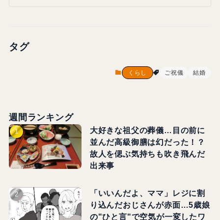
タグ
くらし
ご祝儀
結婚
週間ランキング
大好きな祖父の葬儀…目の前に
並んだ高級御膳は幻だった！？
故人を偲ぶ気持ちも吹き飛んだ
出来事
「いいんだよ、ママ」レジに割
り込んだおじさんが赤面…5歳娘
の"ひと言"で空気が一変したワ