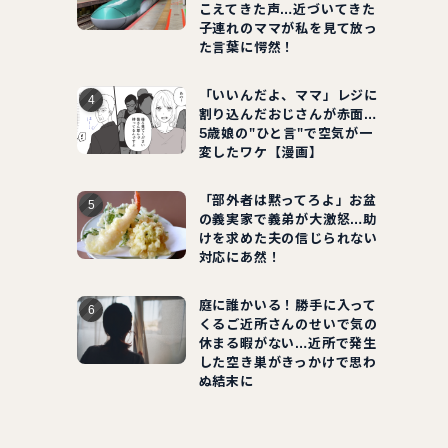
こえてきた声…近づいてきた
子連れのママが私を見て放っ
た言葉に愕然！
「いいんだよ、ママ」レジに
割り込んだおじさんが赤面…
5歳娘の"ひと言"で空気が一
変したワケ【漫画】
「部外者は黙ってろよ」お盆
の義実家で義弟が大激怒…助
けを求めた夫の信じられない
対応にあ然！
庭に誰かいる！勝手に入って
くるご近所さんのせいで気の
休まる暇がない…近所で発生
した空き巣がきっかけで思わ
ぬ結末に