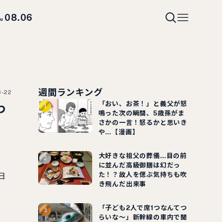
08.06
hu
週間ランキング
8-22
「おい、お茶！」と義父が怒
わ
鳴った次の瞬間、5歳孫がま
さかの一言！怒るかと思いき
や…【漫画】
大好きな祖父の葬儀…目の前
に並んだ高級御膳は幻だっ
た！？故人を偲ぶ気持ちも吹
日
き飛んだ出来事
「子ども2人で席1つなんてつ
らいな～」新幹線の車内で聞