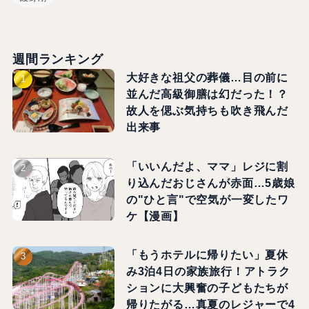
週間ランキング
大好きな祖父の葬儀…目の前に
並んだ高級御膳は幻だった！？
故人を偲ぶ気持ちも吹き飛んだ
出来事
「いいんだよ、ママ」レジに割
り込んだおじさんが赤面…5歳娘
の"ひと言"で空気が一変したワ
ケ【漫画】
「もうホテルに帰りたい」夏休
み3泊4日の家族旅行！アトラク
ションに大興奮の子どもたちが
帰りたがる…真夏のレジャーで4