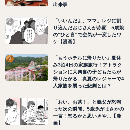
出来事
「いいんだよ、ママ」レジに割
り込んだおじさんが赤面…5歳娘
の"ひと言"で空気が一変したワ
ケ【漫画】
「もうホテルに帰りたい」夏休
み3泊4日の家族旅行！アトラク
ションに大興奮の子どもたちが
帰りたがる…真夏のレジャーで4
人家族を襲った悲劇とは？
「おい、お茶！」と義父が怒鳴
った次の瞬間、5歳孫がまさかの
一言！怒るかと思いきや…【漫
画】