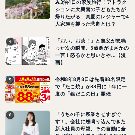
み3泊4日の家族旅行！アトラク
ションに大興奮の子どもたちが
帰りたがる…真夏のレジャーで4
人家族を襲った悲劇とは？
「おい、お茶！」と義父が怒鳴
った次の瞬間、5歳孫がまさかの
一言！怒るかと思いきや…【漫
画】
令和8年8月8日は先着88名限定
で「たこ焼」が88円に！年に一
度の「銀だこの日」開催
「うちの子に残業させすぎで
す！」会社に怒鳴り込んできた
新入社員の母親、その言動に全