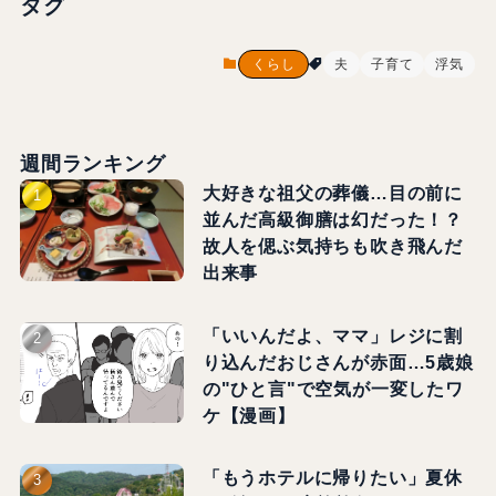
タグ
くらし
夫
子育て
浮気
週間ランキング
大好きな祖父の葬儀…目の前に
並んだ高級御膳は幻だった！？
故人を偲ぶ気持ちも吹き飛んだ
出来事
「いいんだよ、ママ」レジに割
り込んだおじさんが赤面…5歳娘
の"ひと言"で空気が一変したワ
ケ【漫画】
「もうホテルに帰りたい」夏休