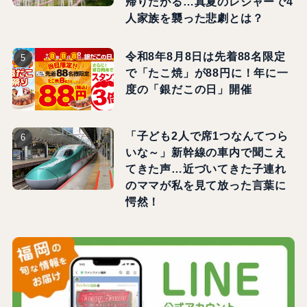
帰りたがる…真夏のレジャーで4
人家族を襲った悲劇とは？
令和8年8月8日は先着88名限定
で「たこ焼」が88円に！年に一
度の「銀だこの日」開催
「子ども2人で席1つなんてつら
いな～」新幹線の車内で聞こえ
てきた声…近づいてきた子連れ
のママが私を見て放った言葉に
愕然！