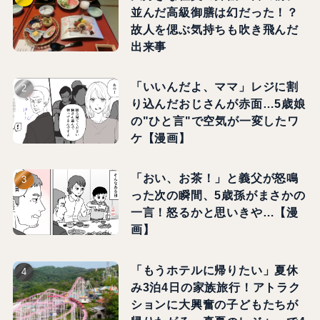
並んだ高級御膳は幻だった！？
故人を偲ぶ気持ちも吹き飛んだ
出来事
「いいんだよ、ママ」レジに割
り込んだおじさんが赤面…5歳娘
の"ひと言"で空気が一変したワ
ケ【漫画】
「おい、お茶！」と義父が怒鳴
った次の瞬間、5歳孫がまさかの
一言！怒るかと思いきや…【漫
画】
「もうホテルに帰りたい」夏休
み3泊4日の家族旅行！アトラク
ションに大興奮の子どもたちが