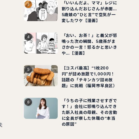
「いいんだよ、ママ」レジに
割り込んだおじさんが赤面…
5歳娘の"ひと言"で空気が一
変したワケ【漫画】
「おい、お茶！」と義父が怒
鳴った次の瞬間、5歳孫がま
さかの一言！怒るかと思いき
や…【漫画】
【コスパ最高】“1枚200
円”が詰め放題で1,000円！
話題の「チキンカツ詰め放
題」に挑戦（福岡市早良区）
「うちの子に残業させすぎで
す！」会社に怒鳴り込んでき
た新入社員の母親、その言動
に全員が察した休職の“本当
の原因”
夫