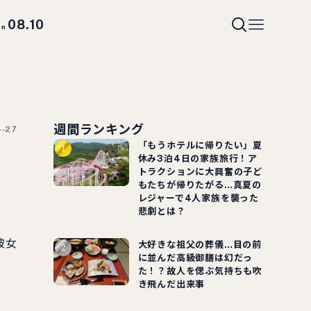
08.10
on
週間ランキング
4-27
「もうホテルに帰りたい」夏
休み3泊4日の家族旅行！ア
トラクションに大興奮の子ど
もたちが帰りたがる…真夏の
レジャーで4人家族を襲った
悲劇とは？
彼女
大好きな祖父の葬儀…目の前
に並んだ高級御膳は幻だっ
た！？故人を偲ぶ気持ちも吹
き飛んだ出来事