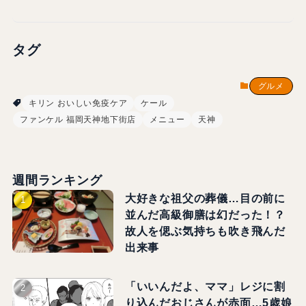
タグ
グルメ
キリン おいしい免疫ケア
ケール
ファンケル 福岡天神地下街店
メニュー
天神
週間ランキング
大好きな祖父の葬儀…目の前に
並んだ高級御膳は幻だった！？
故人を偲ぶ気持ちも吹き飛んだ
出来事
「いいんだよ、ママ」レジに割
り込んだおじさんが赤面…5歳娘