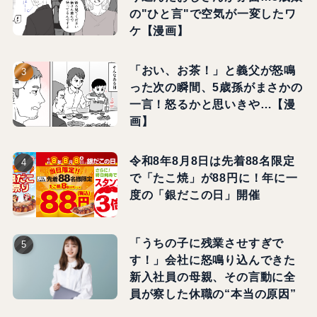
の"ひと言"で空気が一変したワ
ケ【漫画】
「おい、お茶！」と義父が怒鳴
った次の瞬間、5歳孫がまさかの
一言！怒るかと思いきや…【漫
画】
令和8年8月8日は先着88名限定
で「たこ焼」が88円に！年に一
度の「銀だこの日」開催
「うちの子に残業させすぎで
す！」会社に怒鳴り込んできた
新入社員の母親、その言動に全
員が察した休職の“本当の原因”